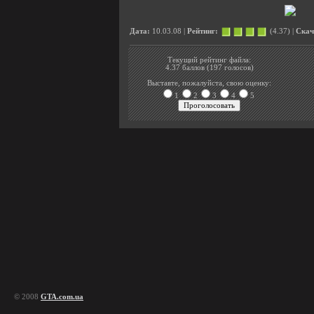
Дата:
10.03.08 |
Рейтинг:
(4.37) |
Скач
Текущий рейтинг файла:
4.37 баллов (197 голосов)
Выставте, пожалуйста, свою оценку:
1
2
3
4
5
© 2008
GTA.com.ua