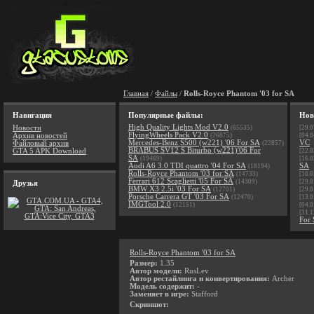
Главная
/
Файлы
/
Rolls-Royce Phantom '03 for SA
Навигация
Популярные файлы:
Нов
High Quality Lights Mod V2.0
Новости
(65535)
[29.0
FlyingWheels Pack V2.0
Архив новостей
(26875)
[04.0
Mercedes-Benz S500 (w221) '06 For SA
VC
Файловый архив
(22857)
BRABUS SV12 S Biturbo (w221)'06 For
GTA 5 APK Download
[22.0
SA
(19469)
[16.0
Audi A6 3.0 TDI quattro '04 For SA
SA
(18194)
Rolls-Royce Phantom '03 for SA
(14733)
[10.0
Ferrari 612 Scaglietti '05 For SA
(14309)
[29.0
Друзья
BMW X3 2.5i '03 For SA
(12701)
[29.0
Porsche Carrera GT '03 For SA
(12470)
[13.0
IMGTool 2.0
(12151)
[04.0
[31.1
For
Rolls-Royce Phantom '03 for SA
Размер:
1.35
Автор модели:
RusLev
Автор рестайлинга и конвертирования:
Archer
Модель содержит:
-
Заменяет в игре:
Stafford
Скриншот: