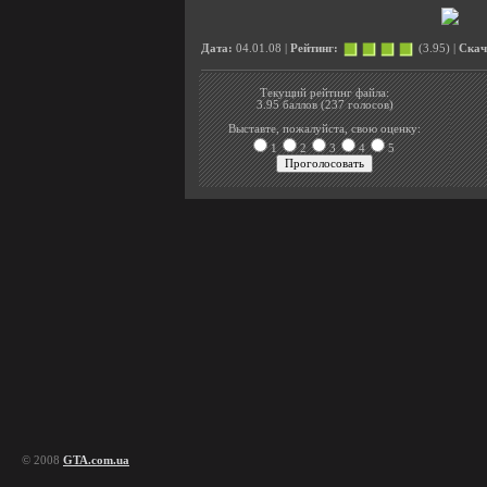
Дата:
04.01.08 |
Рейтинг:
(3.95) |
Скач
Текущий рейтинг файла:
3.95 баллов (237 голосов)
Выставте, пожалуйста, свою оценку:
1
2
3
4
5
© 2008
GTA.com.ua