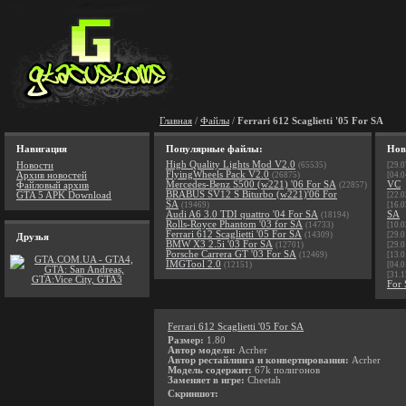
Главная
/
Файлы
/
Ferrari 612 Scaglietti '05 For SA
Навигация
Популярные файлы:
Нов
High Quality Lights Mod V2.0
Новости
(65535)
[29.0
FlyingWheels Pack V2.0
Архив новостей
(26875)
[04.0
Mercedes-Benz S500 (w221) '06 For SA
VC
Файловый архив
(22857)
BRABUS SV12 S Biturbo (w221)'06 For
GTA 5 APK Download
[22.0
SA
(19469)
[16.0
Audi A6 3.0 TDI quattro '04 For SA
SA
(18194)
Rolls-Royce Phantom '03 for SA
(14733)
[10.0
Ferrari 612 Scaglietti '05 For SA
(14309)
[29.0
Друзья
BMW X3 2.5i '03 For SA
(12701)
[29.0
Porsche Carrera GT '03 For SA
(12469)
[13.0
IMGTool 2.0
(12151)
[04.0
[31.1
For
Ferrari 612 Scaglietti '05 For SA
Размер:
1.80
Автор модели:
Acrher
Автор рестайлинга и конвертирования:
Acrher
Модель содержит:
67k полигонов
Заменяет в игре:
Cheetah
Скриншот: