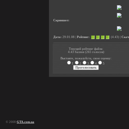
Скриншот:
Дата:
29.01.08 |
Рейтинг:
(4.43) |
Скач
Текущий рейтинг файла:
4.43 баллов (265 голосов)
Выставте, пожалуйста, свою оценку:
1
2
3
4
5
© 2008
GTA.com.ua