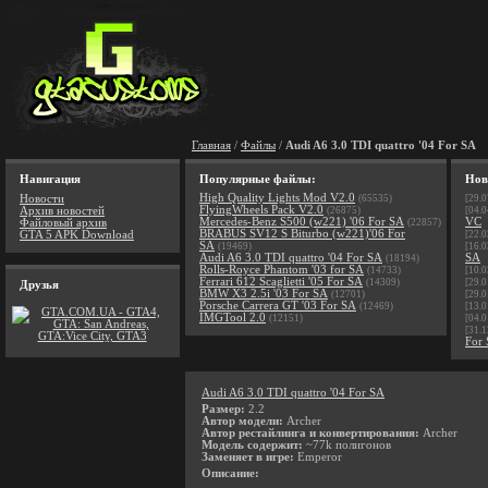
Главная
/
Файлы
/
Audi A6 3.0 TDI quattro '04 For SA
Навигация
Популярные файлы:
Нов
High Quality Lights Mod V2.0
Новости
(65535)
[29.0
FlyingWheels Pack V2.0
Архив новостей
(26875)
[04.0
Mercedes-Benz S500 (w221) '06 For SA
VC
Файловый архив
(22857)
BRABUS SV12 S Biturbo (w221)'06 For
GTA 5 APK Download
[22.0
SA
(19469)
[16.0
Audi A6 3.0 TDI quattro '04 For SA
SA
(18194)
Rolls-Royce Phantom '03 for SA
(14733)
[10.0
Ferrari 612 Scaglietti '05 For SA
(14309)
[29.0
Друзья
BMW X3 2.5i '03 For SA
(12701)
[29.0
Porsche Carrera GT '03 For SA
(12469)
[13.0
IMGTool 2.0
(12151)
[04.0
[31.1
For
Audi A6 3.0 TDI quattro '04 For SA
Размер:
2.2
Автор модели:
Archer
Автор рестайлинга и конвертирования:
Archer
Модель содержит:
~77k полигонов
Заменяет в игре:
Emperor
Описание: